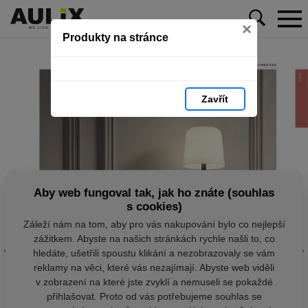
×
Produkty na stránce
Zavřít
Aby web fungoval tak, jak ho znáte (souhlas
s cookies)
Záleží nám na tom, aby pro vás nakupování bylo co nejlepší
zážitkem. Abyste na našich stránkách rychle našli to, co
hledáte, ušetřili spoustu klikání a nezobrazovaly se vám
reklamy na věci, které vás nezajímají. Abyste web viděli
v zobrazení na které jste zvyklí a nemuseli se pokaždé
přihlašovat. Proto od vás potřebujeme souhlas se