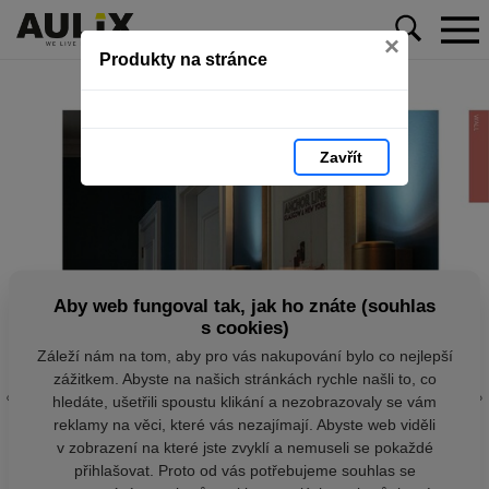
×
Produkty na stránce
Zavřít
Aby web fungoval tak, jak ho znáte (souhlas
s cookies)
Záleží nám na tom, aby pro vás nakupování bylo co nejlepší
zážitkem. Abyste na našich stránkách rychle našli to, co
hledáte, ušetřili spoustu klikání a nezobrazovaly se vám
reklamy na věci, které vás nezajímají. Abyste web viděli
v zobrazení na které jste zvyklí a nemuseli se pokaždé
přihlašovat. Proto od vás potřebujeme souhlas se