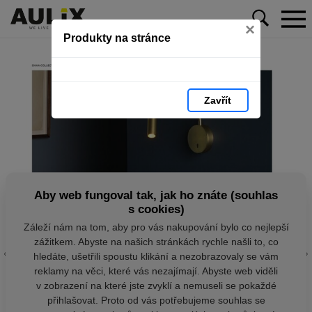
×
Produkty na stránce
Zavřít
Aby web fungoval tak, jak ho znáte (souhlas
s cookies)
Záleží nám na tom, aby pro vás nakupování bylo co nejlepší
zážitkem. Abyste na našich stránkách rychle našli to, co
hledáte, ušetřili spoustu klikání a nezobrazovaly se vám
reklamy na věci, které vás nezajímají. Abyste web viděli
v zobrazení na které jste zvyklí a nemuseli se pokaždé
přihlašovat. Proto od vás potřebujeme souhlas se