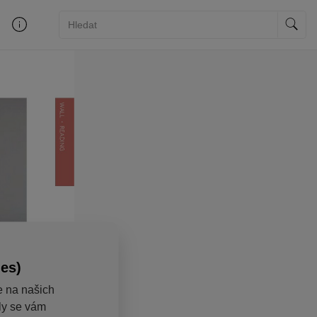
ies)
e na našich
aly se vám