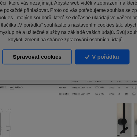
ci, které vás nezajímají. Abyste web viděli v zobrazení na které 
e pokaždé přihlašovat. Proto od vás potřebujeme souhlas se z
okies - malých souborů, které se dočasně ukládají ve vašem pro
 tlačítka „V pořádku“ souhlasíte s nastavením cookies tak, aby
mysluplné a užitečné služby na základě vašich údajů. Svůj sou
kdykoli změnit na stránce zpracování osobních údajů.
Spravovat cookies
V pořádku