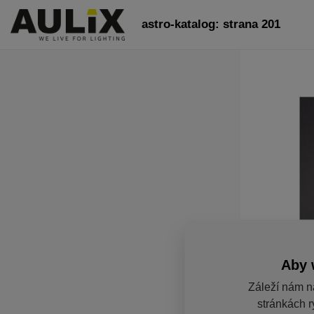
astro-katalog: strana 201
Aby 
Záleží nám n
stránkách r