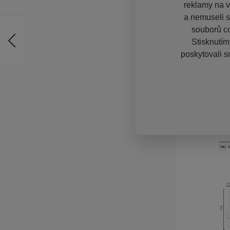
reklamy na vě
a nemuseli s
souborů co
Stisknutím
poskytovali s