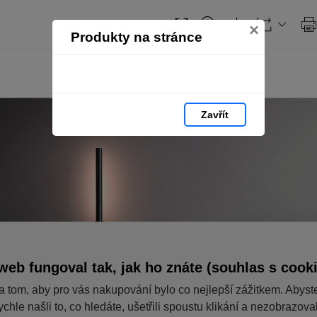
×
Produkty na stránce
Zavřít
web fungoval tak, jak ho znáte (souhlas s cook
a tom, aby pro vás nakupování bylo co nejlepší zážitkem. Abyst
ychle našli to, co hledáte, ušetřili spoustu klikání a nezobrazov