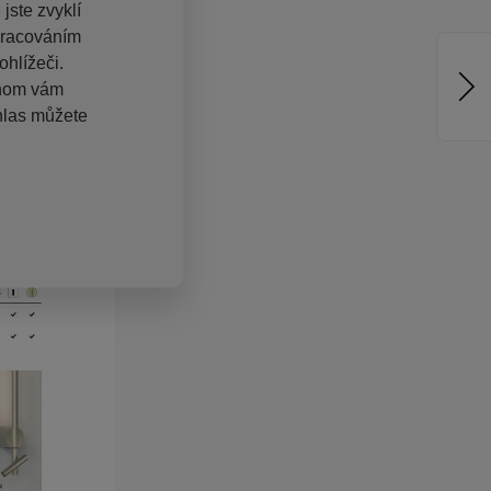
jste zvyklí
pracováním
hlížeči.
chom vám
hlas můžete