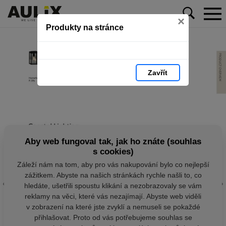
×
Produkty na stránce
Zavřít
Aby web fungoval tak, jak ho znáte (souhlas
s cookies)
Záleží nám na tom, aby pro vás nakupování bylo co nejlepší
zážitkem. Abyste na našich stránkách rychle našli to, co
hledáte, ušetřili spoustu klikání a nezobrazovaly se vám
reklamy na věci, které vás nezajímají. Abyste web viděli
v zobrazení na které jste zvyklí a nemuseli se pokaždé
přihlašovat. Proto od vás potřebujeme souhlas se