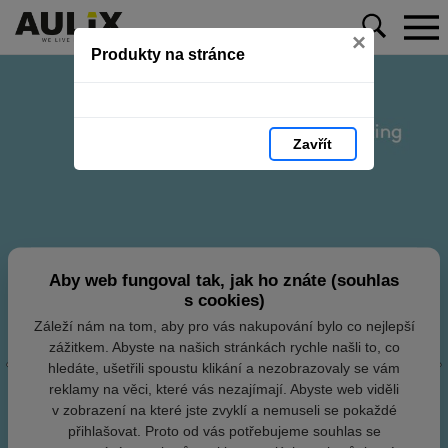
×
Produkty na stránce
Zavřít
Aby web fungoval tak, jak ho znáte (souhlas
s cookies)
Záleží nám na tom, aby pro vás nakupování bylo co nejlepší
zážitkem. Abyste na našich stránkách rychle našli to, co
hledáte, ušetřili spoustu klikání a nezobrazovaly se vám
reklamy na věci, které vás nezajímají. Abyste web viděli
v zobrazení na které jste zvyklí a nemuseli se pokaždé
přihlašovat. Proto od vás potřebujeme souhlas se