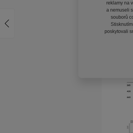
reklamy na vě
a nemuseli s
souborů co
Stisknutím
poskytovali s