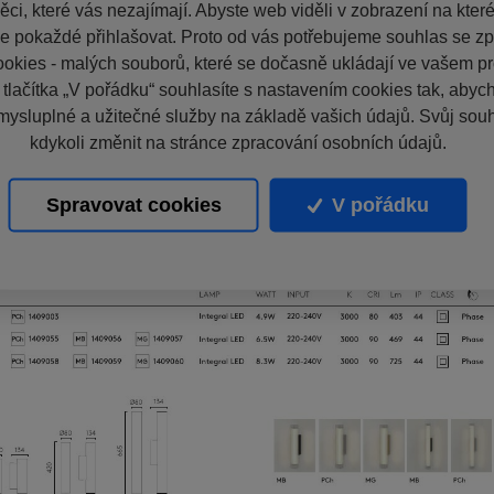
ci, které vás nezajímají. Abyste web viděli v zobrazení na které 
e pokaždé přihlašovat. Proto od vás potřebujeme souhlas se z
okies - malých souborů, které se dočasně ukládají ve vašem pro
 tlačítka „V pořádku“ souhlasíte s nastavením cookies tak, aby
mysluplné a užitečné služby na základě vašich údajů. Svůj sou
kdykoli změnit na stránce zpracování osobních údajů.
Spravovat cookies
V pořádku