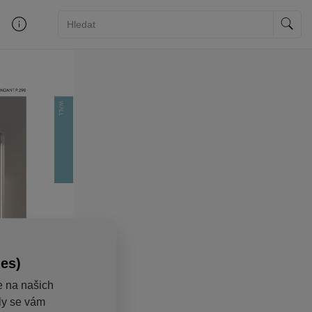
ies)
e na našich
aly se vám