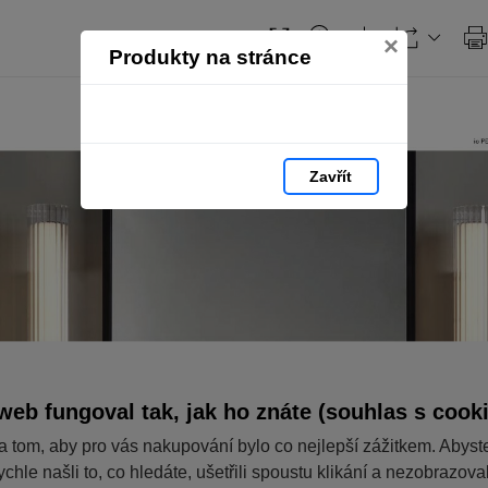
×
Produkty na stránce
Zavřít
web fungoval tak, jak ho znáte (souhlas s cook
a tom, aby pro vás nakupování bylo co nejlepší zážitkem. Abyst
ychle našli to, co hledáte, ušetřili spoustu klikání a nezobrazov