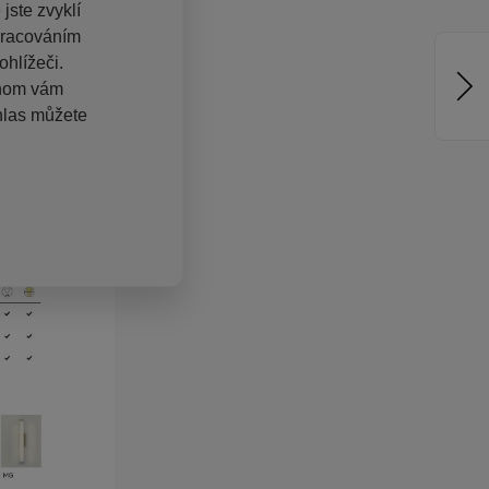
jste zvyklí
pracováním
hlížeči.
chom vám
hlas můžete