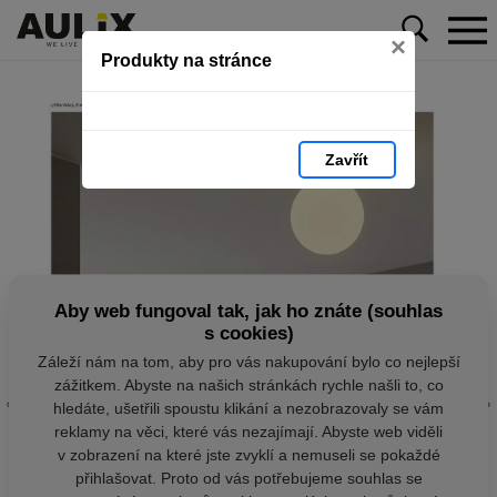
×
Produkty na stránce
Zavřít
Aby web fungoval tak, jak ho znáte (souhlas
s cookies)
Záleží nám na tom, aby pro vás nakupování bylo co nejlepší
zážitkem. Abyste na našich stránkách rychle našli to, co
hledáte, ušetřili spoustu klikání a nezobrazovaly se vám
reklamy na věci, které vás nezajímají. Abyste web viděli
v zobrazení na které jste zvyklí a nemuseli se pokaždé
přihlašovat. Proto od vás potřebujeme souhlas se