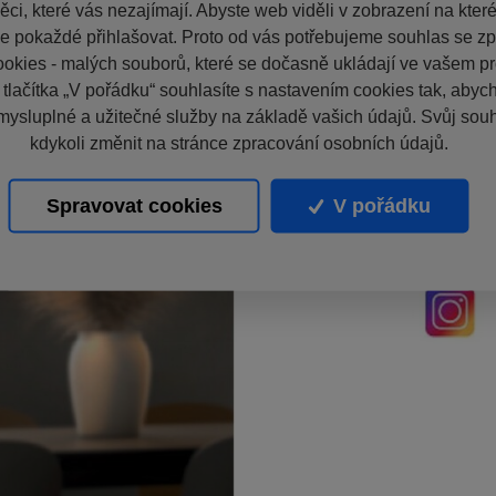
ci, které vás nezajímají. Abyste web viděli v zobrazení na které 
e pokaždé přihlašovat. Proto od vás potřebujeme souhlas se z
okies - malých souborů, které se dočasně ukládají ve vašem pro
 tlačítka „V pořádku“ souhlasíte s nastavením cookies tak, aby
mysluplné a užitečné služby na základě vašich údajů. Svůj sou
kdykoli změnit na stránce zpracování osobních údajů.
Spravovat cookies
V pořádku