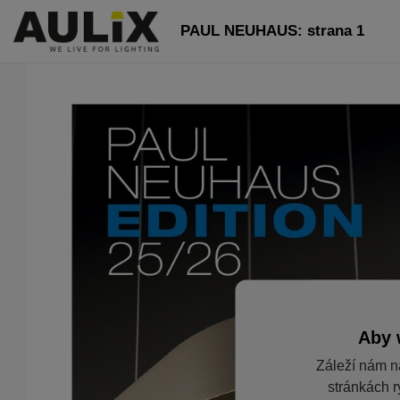
PAUL NEUHAUS: strana 1
Aby 
Záleží nám n
stránkách r