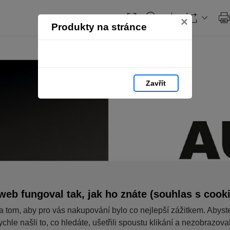
×
Produkty na stránce
Zavřít
web fungoval tak, jak ho znáte (souhlas s cook
a tom, aby pro vás nakupování bylo co nejlepší zážitkem. Abyst
ychle našli to, co hledáte, ušetřili spoustu klikání a nezobrazov