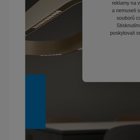
reklamy na vě
a nemuseli s
souborů co
Stisknutím
poskytovali s