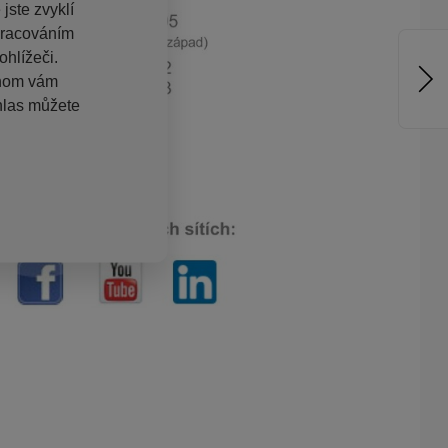
jste zvyklí
pracováním
hlížeči.
chom vám
hlas můžete