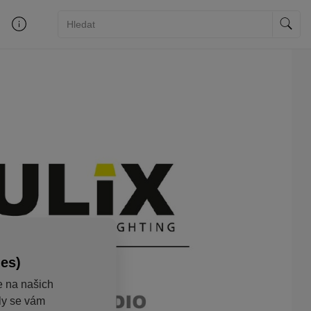
ies)
e na našich
aly se vám