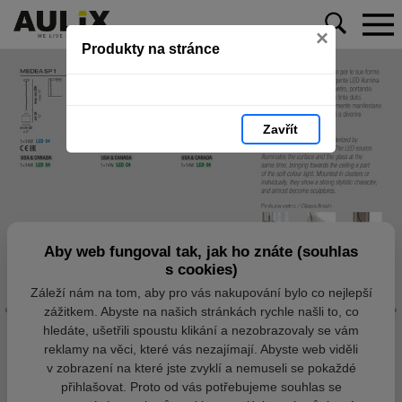
×
Produkty na stránce
Zavřít
Aby web fungoval tak, jak ho znáte (souhlas
s cookies)
Záleží nám na tom, aby pro vás nakupování bylo co nejlepší
zážitkem. Abyste na našich stránkách rychle našli to, co
hledáte, ušetřili spoustu klikání a nezobrazovaly se vám
reklamy na věci, které vás nezajímají. Abyste web viděli
v zobrazení na které jste zvyklí a nemuseli se pokaždé
přihlašovat. Proto od vás potřebujeme souhlas se