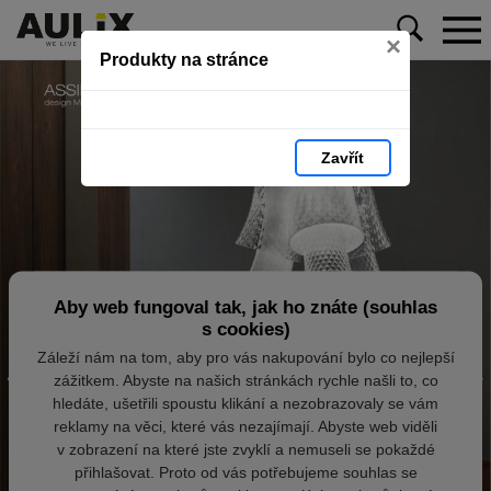
×
Produkty na stránce
Zavřít
Aby web fungoval tak, jak ho znáte (souhlas
s cookies)
Záleží nám na tom, aby pro vás nakupování bylo co nejlepší
zážitkem. Abyste na našich stránkách rychle našli to, co
hledáte, ušetřili spoustu klikání a nezobrazovaly se vám
reklamy na věci, které vás nezajímají. Abyste web viděli
v zobrazení na které jste zvyklí a nemuseli se pokaždé
přihlašovat. Proto od vás potřebujeme souhlas se