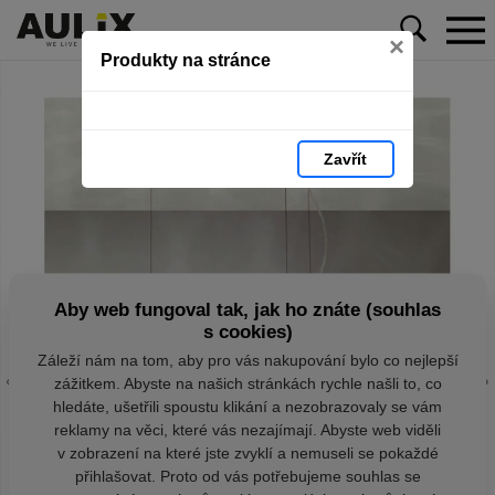
×
Produkty na stránce
Zavřít
Aby web fungoval tak, jak ho znáte (souhlas
s cookies)
Záleží nám na tom, aby pro vás nakupování bylo co nejlepší
zážitkem. Abyste na našich stránkách rychle našli to, co
hledáte, ušetřili spoustu klikání a nezobrazovaly se vám
reklamy na věci, které vás nezajímají. Abyste web viděli
v zobrazení na které jste zvyklí a nemuseli se pokaždé
přihlašovat. Proto od vás potřebujeme souhlas se