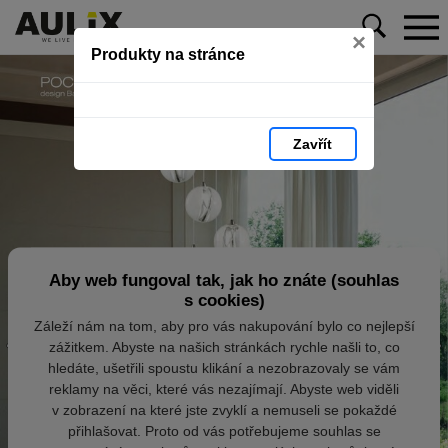
×
Produkty na stránce
Zavřít
Aby web fungoval tak, jak ho znáte (souhlas
s cookies)
Záleží nám na tom, aby pro vás nakupování bylo co nejlepší
zážitkem. Abyste na našich stránkách rychle našli to, co
hledáte, ušetřili spoustu klikání a nezobrazovaly se vám
reklamy na věci, které vás nezajímají. Abyste web viděli
v zobrazení na které jste zvyklí a nemuseli se pokaždé
přihlašovat. Proto od vás potřebujeme souhlas se