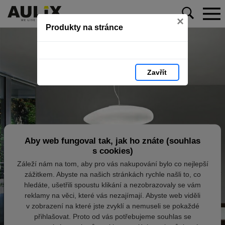
×
Produkty na stránce
Zavřít
Aby web fungoval tak, jak ho znáte (souhlas
s cookies)
Záleží nám na tom, aby pro vás nakupování bylo co nejlepší
zážitkem. Abyste na našich stránkách rychle našli to, co
hledáte, ušetřili spoustu klikání a nezobrazovaly se vám
reklamy na věci, které vás nezajímají. Abyste web viděli
v zobrazení na které jste zvyklí a nemuseli se pokaždé
přihlašovat. Proto od vás potřebujeme souhlas se