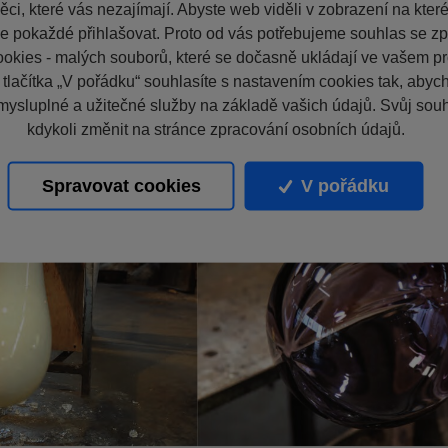
ci, které vás nezajímají. Abyste web viděli v zobrazení na které 
e pokaždé přihlašovat. Proto od vás potřebujeme souhlas se z
okies - malých souborů, které se dočasně ukládají ve vašem pro
 tlačítka „V pořádku“ souhlasíte s nastavením cookies tak, aby
mysluplné a užitečné služby na základě vašich údajů. Svůj sou
kdykoli změnit na stránce zpracování osobních údajů.
Spravovat cookies
V pořádku