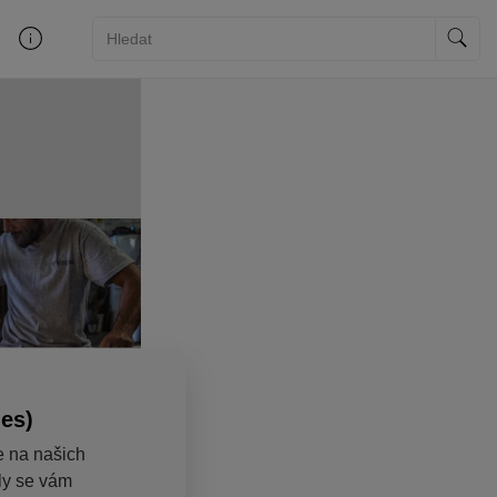
ies)
e na našich
aly se vám