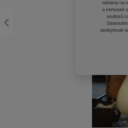
reklamy na vě
a nemuseli s
souborů co
Stisknutím
poskytovali s