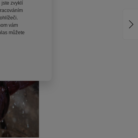
jste zvyklí
pracováním
hlížeči.
chom vám
hlas můžete