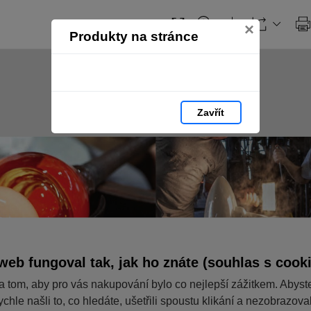
Obsah
×
Produkty na stránce
Zavřít
web fungoval tak, jak ho znáte (souhlas s cook
a tom, aby pro vás nakupování bylo co nejlepší zážitkem. Abyst
ychle našli to, co hledáte, ušetřili spoustu klikání a nezobrazov