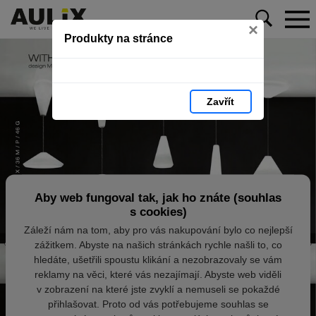
×
Produkty na stránce
Zavřít
Aby web fungoval tak, jak ho znáte (souhlas
s cookies)
Záleží nám na tom, aby pro vás nakupování bylo co nejlepší
zážitkem. Abyste na našich stránkách rychle našli to, co
hledáte, ušetřili spoustu klikání a nezobrazovaly se vám
reklamy na věci, které vás nezajímají. Abyste web viděli
v zobrazení na které jste zvyklí a nemuseli se pokaždé
přihlašovat. Proto od vás potřebujeme souhlas se