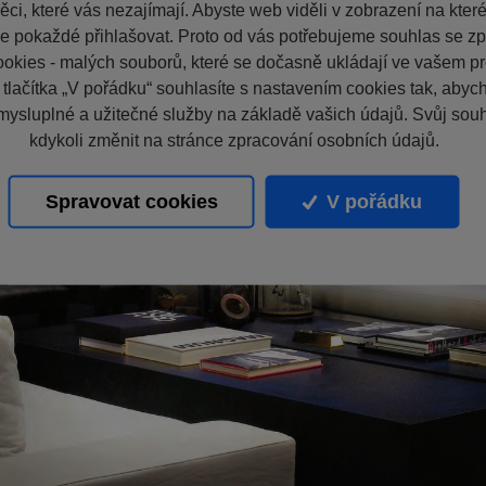
ci, které vás nezajímají. Abyste web viděli v zobrazení na které 
e pokaždé přihlašovat. Proto od vás potřebujeme souhlas se z
okies - malých souborů, které se dočasně ukládají ve vašem pro
 tlačítka „V pořádku“ souhlasíte s nastavením cookies tak, aby
mysluplné a užitečné služby na základě vašich údajů. Svůj sou
kdykoli změnit na stránce zpracování osobních údajů.
Spravovat cookies
V pořádku