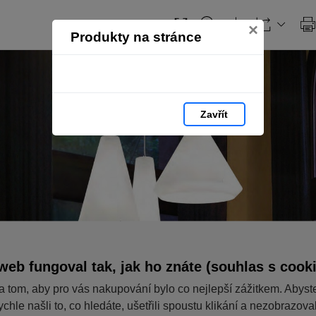
Obsah
×
Produkty na stránce
Zavřít
web fungoval tak, jak ho znáte (souhlas s cook
a tom, aby pro vás nakupování bylo co nejlepší zážitkem. Abyst
ychle našli to, co hledáte, ušetřili spoustu klikání a nezobrazov