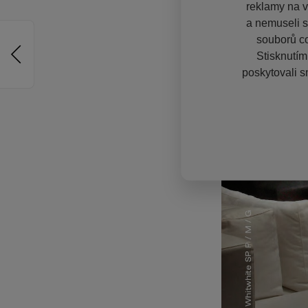
reklamy na vě
a nemuseli s
souborů co
Stisknutím
poskytovali s