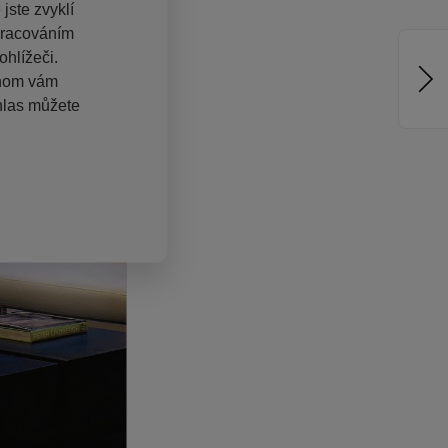
jste zvyklí
pracováním
hlížeči.
chom vám
hlas můžete