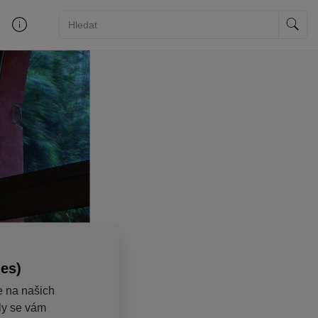
ies)
e na našich
aly se vám