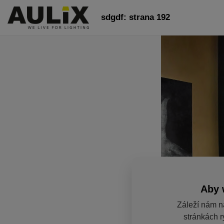
sdgdf: strana 192
Aby 
Záleží nám n
stránkách r