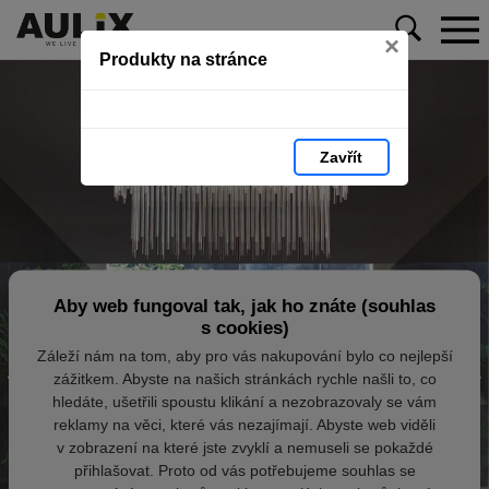
×
Produkty na stránce
Zavřít
Aby web fungoval tak, jak ho znáte (souhlas
s cookies)
Záleží nám na tom, aby pro vás nakupování bylo co nejlepší
zážitkem. Abyste na našich stránkách rychle našli to, co
hledáte, ušetřili spoustu klikání a nezobrazovaly se vám
reklamy na věci, které vás nezajímají. Abyste web viděli
v zobrazení na které jste zvyklí a nemuseli se pokaždé
přihlašovat. Proto od vás potřebujeme souhlas se