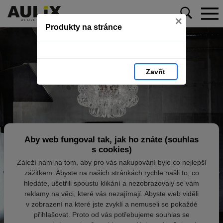
×
Produkty na stránce
Zavřít
Aby web fungoval tak, jak ho znáte (souhlas
s cookies)
Záleží nám na tom, aby pro vás nakupování bylo co nejlepší
zážitkem. Abyste na našich stránkách rychle našli to, co
hledáte, ušetřili spoustu klikání a nezobrazovaly se vám
reklamy na věci, které vás nezajímají. Abyste web viděli
v zobrazení na které jste zvyklí a nemuseli se pokaždé
přihlašovat. Proto od vás potřebujeme souhlas se