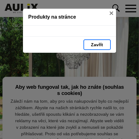
×
Produkty na stránce
Zavřít
Aby web fungoval tak, jak ho znáte (souhlas
s cookies)
Záleží nám na tom, aby pro vás nakupování bylo co nejlepší
zážitkem. Abyste na našich stránkách rychle našli to, co
hledáte, ušetřili spoustu klikání a nezobrazovaly se vám
reklamy na věci, které vás nezajímají. Abyste web viděli
v zobrazení na které jste zvyklí a nemuseli se pokaždé
přihlašovat. Proto od vás potřebujeme souhlas se