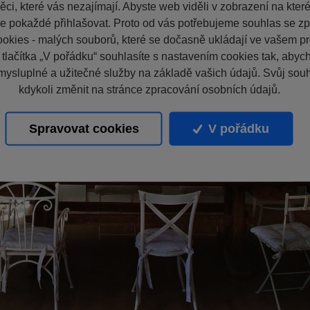
ci, které vás nezajímají. Abyste web viděli v zobrazení na které 
e pokaždé přihlašovat. Proto od vás potřebujeme souhlas se z
okies - malých souborů, které se dočasně ukládají ve vašem pro
 tlačítka „V pořádku“ souhlasíte s nastavením cookies tak, aby
mysluplné a užitečné služby na základě vašich údajů. Svůj sou
kdykoli změnit na stránce zpracování osobních údajů.
Spravovat cookies
V pořádku