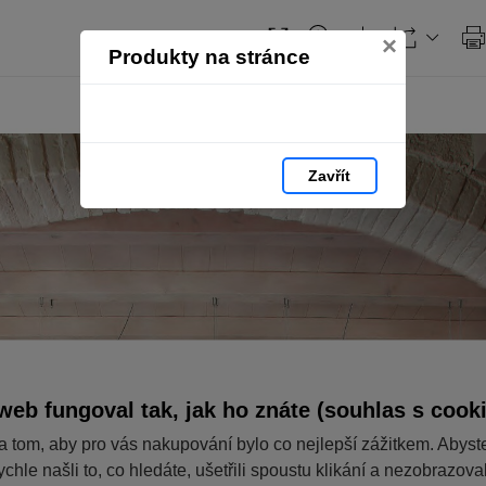
Obsah
×
Produkty na stránce
Zavřít
web fungoval tak, jak ho znáte (souhlas s cook
a tom, aby pro vás nakupování bylo co nejlepší zážitkem. Abyst
ychle našli to, co hledáte, ušetřili spoustu klikání a nezobrazov