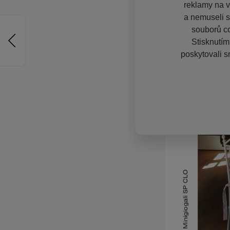
reklamy na vě
a nemuseli s
souborů co
Stisknutím
poskytovali s