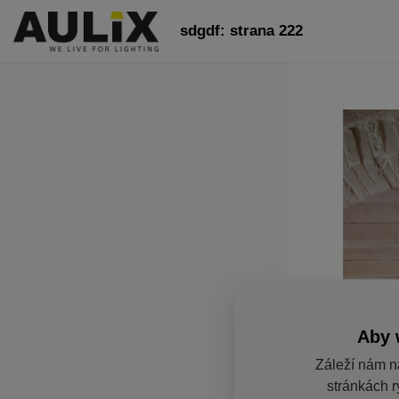
sdgdf: strana 222
Aby 
Záleží nám n
stránkách r