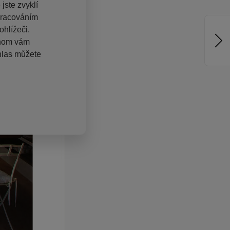
jste zvyklí
pracováním
hlížeči.
chom vám
hlas můžete