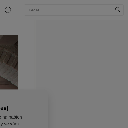
ies)
e na našich
aly se vám