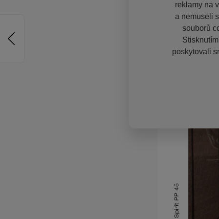
reklamy na vě
a nemuseli s
souborů co
Stisknutím
poskytovali s