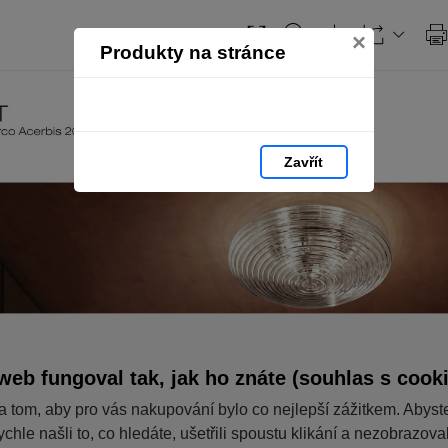
Obsah
×
Produkty na stránce
Zavřít
web fungoval tak, jak ho znáte (souhlas s cook
a tom, aby pro vás nakupování bylo co nejlepší zážitkem. Abyst
ychle našli to, co hledáte, ušetřili spoustu klikání a nezobrazov