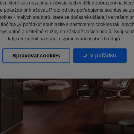
ci, které vás nezajímají. Abyste web viděli v zobrazení na které 
e pokaždé přihlašovat. Proto od vás potřebujeme souhlas se z
okies - malých souborů, které se dočasně ukládají ve vašem pro
 tlačítka „V pořádku“ souhlasíte s nastavením cookies tak, aby
mysluplné a užitečné služby na základě vašich údajů. Svůj sou
kdykoli změnit na stránce zpracování osobních údajů.
Spravovat cookies
V pořádku