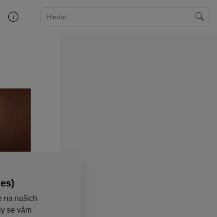
ies)
e na našich
aly se vám