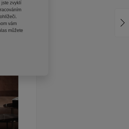
jste zvyklí
pracováním
hlížeči.
chom vám
hlas můžete