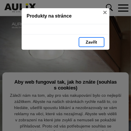
×
Produkty na stránce
Zavřít
Aby web fungoval tak, jak ho znáte (souhlas
s cookies)
Záleží nám na tom, aby pro vás nakupování bylo co nejlepší
zážitkem. Abyste na našich stránkách rychle našli to, co
hledáte, ušetřili spoustu klikání a nezobrazovaly se vám
reklamy na věci, které vás nezajímají. Abyste web viděli
v zobrazení na které jste zvyklí a nemuseli se pokaždé
přihlašovat. Proto od vás potřebujeme souhlas se