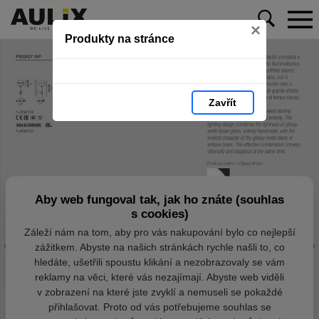
×
Produkty na stránce
Zavřít
Aby web fungoval tak, jak ho znáte (souhlas
s cookies)
Záleží nám na tom, aby pro vás nakupování bylo co nejlepší
zážitkem. Abyste na našich stránkách rychle našli to, co
hledáte, ušetřili spoustu klikání a nezobrazovaly se vám
reklamy na věci, které vás nezajímají. Abyste web viděli
v zobrazení na které jste zvyklí a nemuseli se pokaždé
přihlašovat. Proto od vás potřebujeme souhlas se