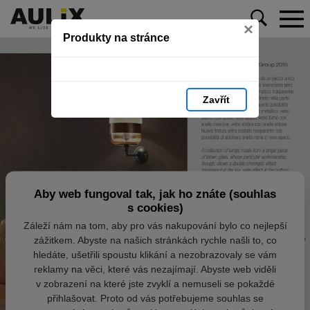
×
Produkty na stránce
Zavřít
Aby web fungoval tak, jak ho znáte (souhlas
s cookies)
Záleží nám na tom, aby pro vás nakupování bylo co nejlepší
zážitkem. Abyste na našich stránkách rychle našli to, co
hledáte, ušetřili spoustu klikání a nezobrazovaly se vám
reklamy na věci, které vás nezajímají. Abyste web viděli
v zobrazení na které jste zvyklí a nemuseli se pokaždé
přihlašovat. Proto od vás potřebujeme souhlas se