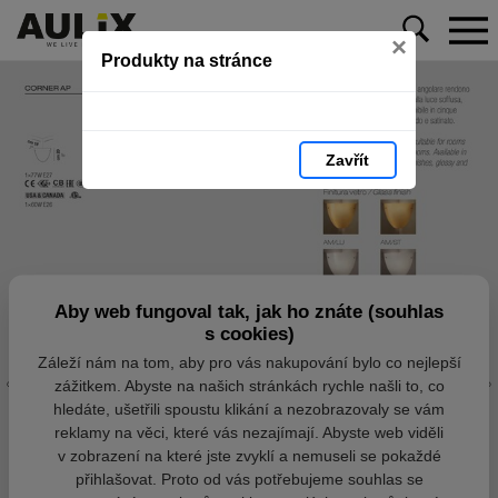
×
Produkty na stránce
Zavřít
Aby web fungoval tak, jak ho znáte (souhlas
s cookies)
Záleží nám na tom, aby pro vás nakupování bylo co nejlepší
zážitkem. Abyste na našich stránkách rychle našli to, co
hledáte, ušetřili spoustu klikání a nezobrazovaly se vám
reklamy na věci, které vás nezajímají. Abyste web viděli
v zobrazení na které jste zvyklí a nemuseli se pokaždé
přihlašovat. Proto od vás potřebujeme souhlas se