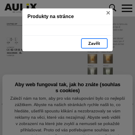
×
Produkty na stránce
Zavřít
Aby web fungoval tak, jak ho znáte (souhlas
s cookies)
Záleží nám na tom, aby pro vás nakupování bylo co nejlepší
zážitkem. Abyste na našich stránkách rychle našli to, co
hledáte, ušetřili spoustu klikání a nezobrazovaly se vám
reklamy na věci, které vás nezajímají. Abyste web viděli
v zobrazení na které jste zvyklí a nemuseli se pokaždé
přihlašovat. Proto od vás potřebujeme souhlas se