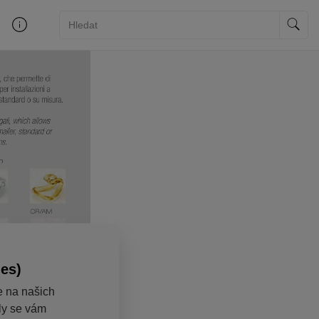
ies)
e na našich
aly se vám