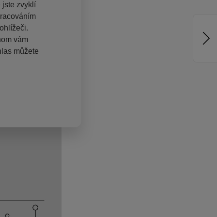
jste zvyklí
pracováním
hlížeči.
chom vám
hlas můžete