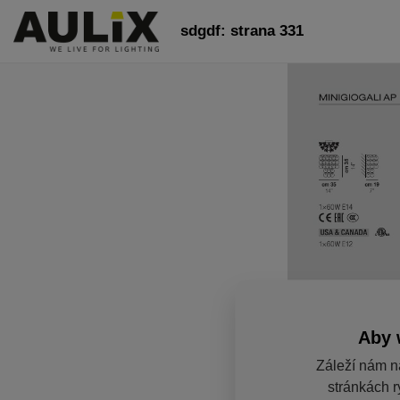
sdgdf: strana 331
Aby 
Záleží nám n
stránkách r