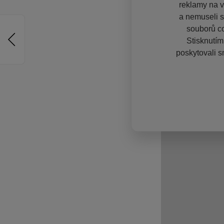
reklamy na vě
a nemuseli s
souborů co
Stisknutím
poskytovali s