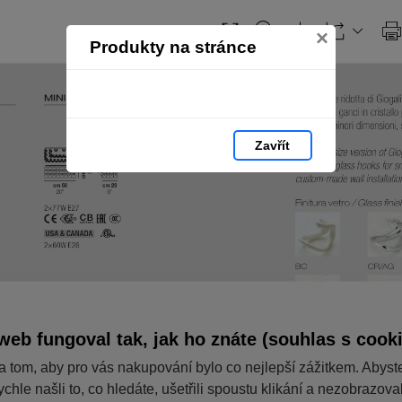
Obsah
×
Produkty na stránce
Zavřít
web fungoval tak, jak ho znáte (souhlas s cook
a tom, aby pro vás nakupování bylo co nejlepší zážitkem. Abyst
ychle našli to, co hledáte, ušetřili spoustu klikání a nezobrazov