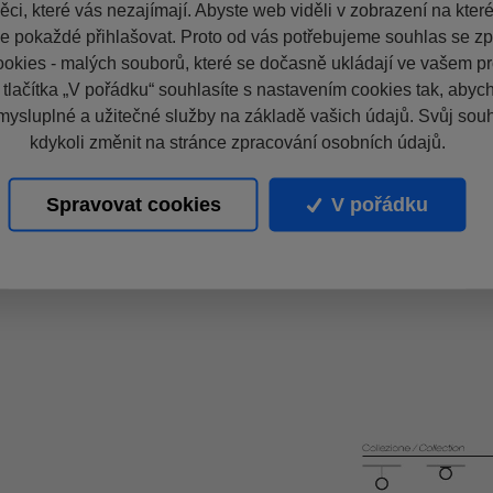
ci, které vás nezajímají. Abyste web viděli v zobrazení na které 
e pokaždé přihlašovat. Proto od vás potřebujeme souhlas se z
okies - malých souborů, které se dočasně ukládají ve vašem pro
 tlačítka „V pořádku“ souhlasíte s nastavením cookies tak, aby
mysluplné a užitečné služby na základě vašich údajů. Svůj sou
kdykoli změnit na stránce zpracování osobních údajů.
Spravovat cookies
V pořádku