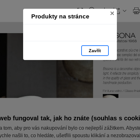
Obsah
×
Produkty na stránce
Zavřít
web fungoval tak, jak ho znáte (souhlas s cook
a tom, aby pro vás nakupování bylo co nejlepší zážitkem. Abyst
ychle našli to, co hledáte, ušetřili spoustu klikání a nezobrazov