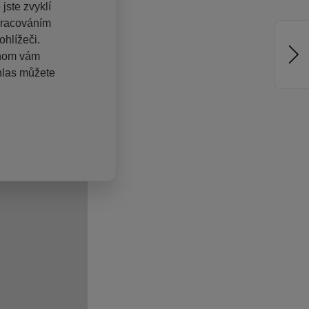
jste zvyklí
pracováním
hlížeči.
chom vám
hlas můžete