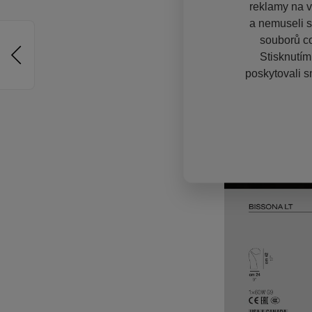
reklamy na vě
a nemuseli s
souborů co
Stisknutím
poskytovali s