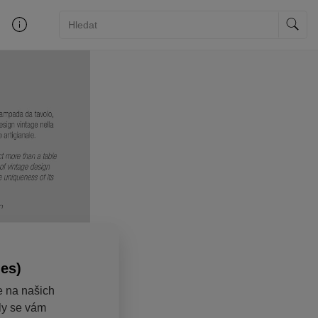
ies)
e na našich
aly se vám