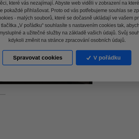
ci, které vás nezajímají. Abyste web viděli v zobrazení na které 
e pokaždé přihlašovat. Proto od vás potřebujeme souhlas se z
okies - malých souborů, které se dočasně ukládají ve vašem pro
 tlačítka „V pořádku“ souhlasíte s nastavením cookies tak, aby
mysluplné a užitečné služby na základě vašich údajů. Svůj sou
kdykoli změnit na stránce zpracování osobních údajů.
Spravovat cookies
V pořádku