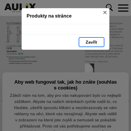
×
Produkty na stránce
Zavřít
Aby web fungoval tak, jak ho znáte (souhlas
s cookies)
Záleží nám na tom, aby pro vás nakupování bylo co nejlepší
zážitkem. Abyste na našich stránkách rychle našli to, co
hledáte, ušetřili spoustu klikání a nezobrazovaly se vám
reklamy na věci, které vás nezajímají. Abyste web viděli
v zobrazení na které jste zvyklí a nemuseli se pokaždé
přihlašovat. Proto od vás potřebujeme souhlas se