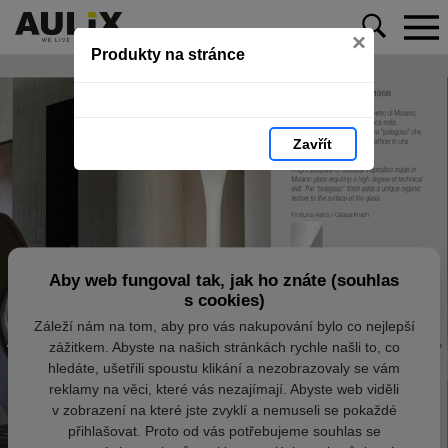
×
Produkty na stránce
Zavřít
Aby web fungoval tak, jak ho znáte (souhlas
s cookies)
Záleží nám na tom, aby pro vás nakupování bylo co nejlepší
zážitkem. Abyste na našich stránkách rychle našli to, co
hledáte, ušetřili spoustu klikání a nezobrazovaly se vám
reklamy na věci, které vás nezajímají. Abyste web viděli
v zobrazení na které jste zvyklí a nemuseli se pokaždé
přihlašovat. Proto od vás potřebujeme souhlas se