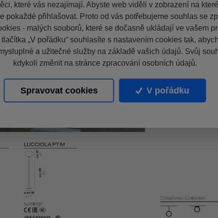
ci, které vás nezajímají. Abyste web viděli v zobrazení na které 
e pokaždé přihlašovat. Proto od vás potřebujeme souhlas se z
okies - malých souborů, které se dočasně ukládají ve vašem pro
 tlačítka „V pořádku“ souhlasíte s nastavením cookies tak, aby
mysluplné a užitečné služby na základě vašich údajů. Svůj sou
kdykoli změnit na stránce zpracování osobních údajů.
Spravovat cookies
V pořádku