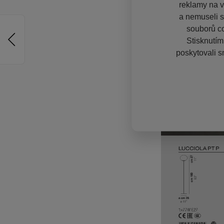
reklamy na vě
a nemuseli s
souborů co
Stisknutím
poskytovali s