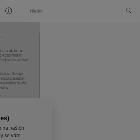
ies)
e na našich
aly se vám