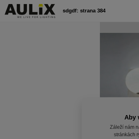
sdgdf: strana 384
Aby 
Záleží nám n
stránkách r