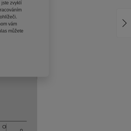
jste zvyklí
pracováním
hlížeči.
chom vám
hlas můžete