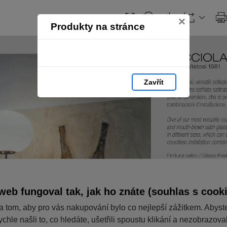
Obsah
×
Produkty na stránce
Zavřít
web fungoval tak, jak ho znáte (souhlas s cook
a tom, aby pro vás nakupování bylo co nejlepší zážitkem. Abyst
ychle našli to, co hledáte, ušetřili spoustu klikání a nezobrazov