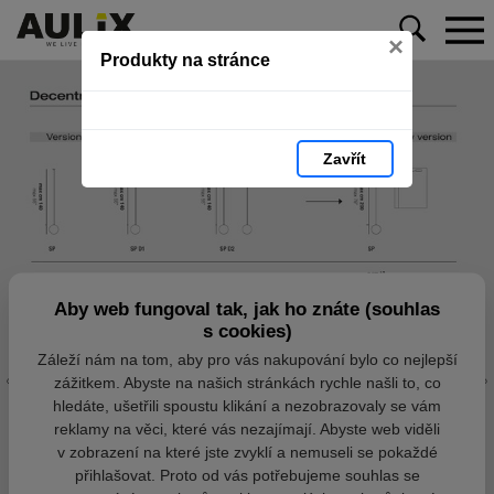
×
Produkty na stránce
Zavřít
Aby web fungoval tak, jak ho znáte (souhlas
s cookies)
Záleží nám na tom, aby pro vás nakupování bylo co nejlepší
zážitkem. Abyste na našich stránkách rychle našli to, co
hledáte, ušetřili spoustu klikání a nezobrazovaly se vám
reklamy na věci, které vás nezajímají. Abyste web viděli
v zobrazení na které jste zvyklí a nemuseli se pokaždé
přihlašovat. Proto od vás potřebujeme souhlas se