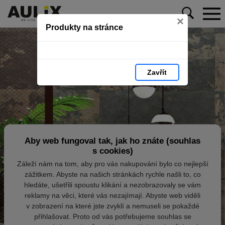
×
Produkty na stránce
Zavřít
Aby web fungoval tak, jak ho znáte (souhlas
s cookies)
Záleží nám na tom, aby pro vás nakupování bylo co nejlepší
zážitkem. Abyste na našich stránkách rychle našli to, co
hledáte, ušetřili spoustu klikání a nezobrazovaly se vám
reklamy na věci, které vás nezajímají. Abyste web viděli
v zobrazení na které jste zvyklí a nemuseli se pokaždé
přihlašovat. Proto od vás potřebujeme souhlas se