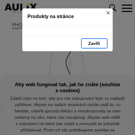
×
Produkty na stránce
Zavřít
Aby web fungoval tak, jak ho znáte (souhlas
s cookies)
Záleží nám na tom, aby pro vás nakupování bylo co nejlepší
zážitkem. Abyste na našich stránkách rychle našli to, co
hledáte, ušetřili spoustu klikání a nezobrazovaly se vám
reklamy na věci, které vás nezajímají. Abyste web viděli
v zobrazení na které jste zvyklí a nemuseli se pokaždé
přihlašovat. Proto od vás potřebujeme souhlas se