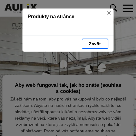
×
Produkty na stránce
Zavřít
Aby web fungoval tak, jak ho znáte (souhlas
s cookies)
Záleží nám na tom, aby pro vás nakupování bylo co nejlepší
zážitkem. Abyste na našich stránkách rychle našli to, co
hledáte, ušetřili spoustu klikání a nezobrazovaly se vám
reklamy na věci, které vás nezajímají. Abyste web viděli
v zobrazení na které jste zvyklí a nemuseli se pokaždé
přihlašovat. Proto od vás potřebujeme souhlas se