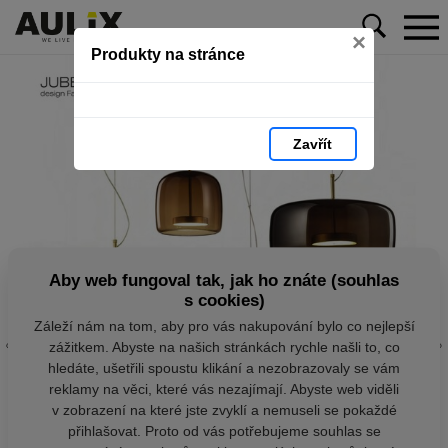
×
Produkty na stránce
Zavřít
Aby web fungoval tak, jak ho znáte (souhlas
s cookies)
Záleží nám na tom, aby pro vás nakupování bylo co nejlepší
zážitkem. Abyste na našich stránkách rychle našli to, co
hledáte, ušetřili spoustu klikání a nezobrazovaly se vám
reklamy na věci, které vás nezajímají. Abyste web viděli
v zobrazení na které jste zvyklí a nemuseli se pokaždé
přihlašovat. Proto od vás potřebujeme souhlas se