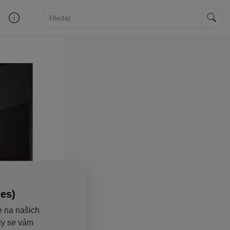
ies)
e na našich
aly se vám