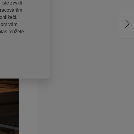
jste zvyklí
pracováním
hlížeči.
chom vám
hlas můžete