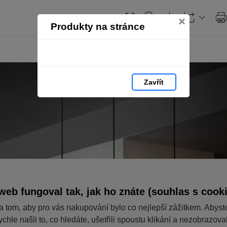
Obsah
×
Produkty na stránce
Zavřít
web fungoval tak, jak ho znáte (souhlas s cook
a tom, aby pro vás nakupování bylo co nejlepší zážitkem. Abyst
ychle našli to, co hledáte, ušetřili spoustu klikání a nezobrazov