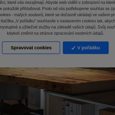
ci, které vás nezajímají. Abyste web viděli v zobrazení na které 
e pokaždé přihlašovat. Proto od vás potřebujeme souhlas se z
okies - malých souborů, které se dočasně ukládají ve vašem pro
 tlačítka „V pořádku“ souhlasíte s nastavením cookies tak, aby
mysluplné a užitečné služby na základě vašich údajů. Svůj sou
kdykoli změnit na stránce zpracování osobních údajů.
Spravovat cookies
V pořádku