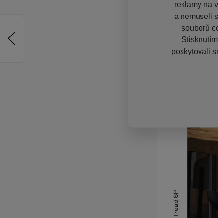
reklamy na vě
a nemuseli s
souborů co
Stisknutím
poskytovali s