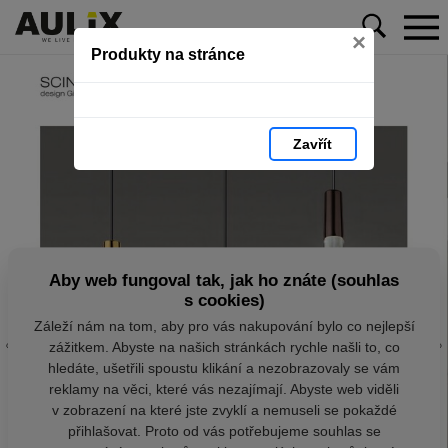
×
Produkty na stránce
Zavřít
Aby web fungoval tak, jak ho znáte (souhlas
s cookies)
Záleží nám na tom, aby pro vás nakupování bylo co nejlepší
zážitkem. Abyste na našich stránkách rychle našli to, co
hledáte, ušetřili spoustu klikání a nezobrazovaly se vám
reklamy na věci, které vás nezajímají. Abyste web viděli
v zobrazení na které jste zvyklí a nemuseli se pokaždé
přihlašovat. Proto od vás potřebujeme souhlas se