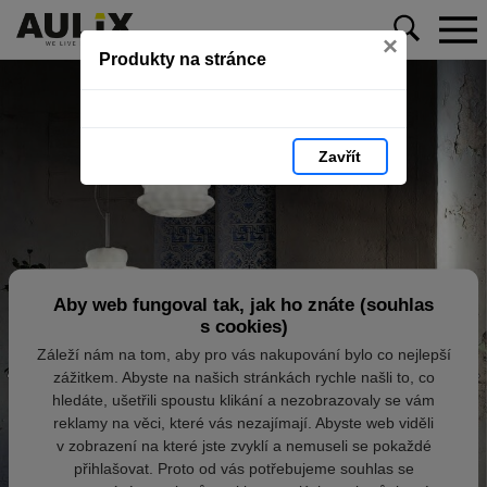
×
Produkty na stránce
Zavřít
Aby web fungoval tak, jak ho znáte (souhlas
s cookies)
Záleží nám na tom, aby pro vás nakupování bylo co nejlepší
zážitkem. Abyste na našich stránkách rychle našli to, co
hledáte, ušetřili spoustu klikání a nezobrazovaly se vám
reklamy na věci, které vás nezajímají. Abyste web viděli
v zobrazení na které jste zvyklí a nemuseli se pokaždé
přihlašovat. Proto od vás potřebujeme souhlas se